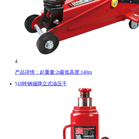
4
产品详情：起重量:2t最低高度:140m
5
10吨钢城牌立式油压千