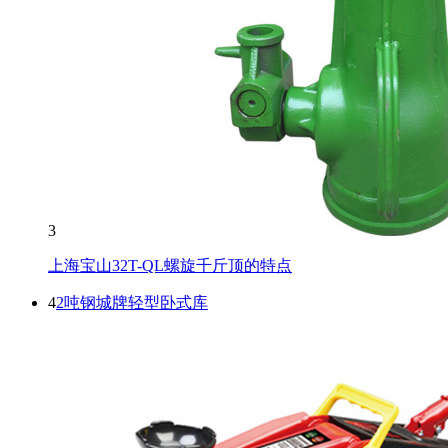
3
上海宝山32T-QL螺旋千斤顶的特点
4
2吨钢城牌轻型卧式库