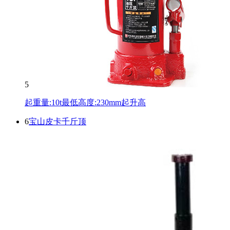
5
起重量:10t最低高度:230mm起升高
6
宝山皮卡千斤顶