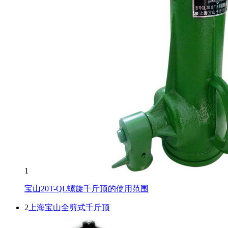
1
宝山20T-QL螺旋千斤顶的使用范围
2
上海宝山全剪式千斤顶